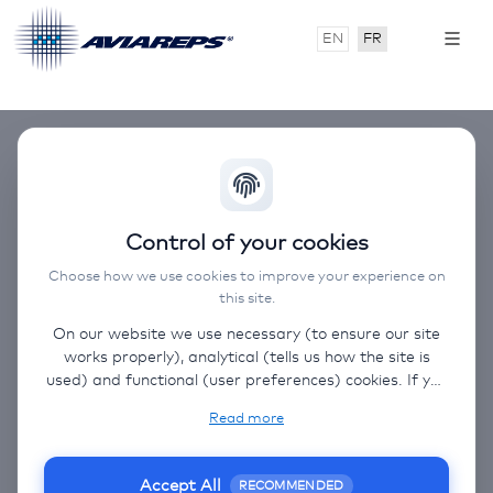
EN
FR
Control of your cookies
Choose how we use cookies to improve your experience on
this site.
On our website we use necessary (to ensure our site
works properly), analytical (tells us how the site is
used) and functional (user preferences) cookies. If you
select “Accept all” some data will be sent to third
Read more
(non-EU) countries. On our website, we provide links
to client websites and client social media, which have
their own cookies, privacy policy, and terms. For more
Accept All
RECOMMENDED