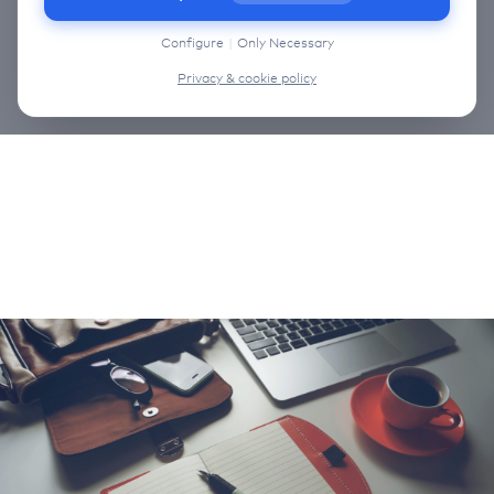
information on the cookies that we use, choose
“Configure” below.
Configure
|
Only Necessary
Privacy & cookie policy